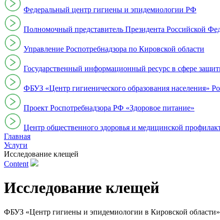
Федеральный центр гигиены и эпидемиологии РФ
Полномочный представитель Президента Российской Фе
Управление Роспотребнадзора по Кировской области
Государственный информационный ресурс в сфере защит
ФБУЗ «Центр гигиенического образования населения» Ро
Проект Роспотребнадзора РФ «Здоровое питание»
Центр общественного здоровья и медицинской профи
Главная
Услуги
Исследование клещей
Content
Исследование клещей
ФБУЗ «Центр гигиены и эпидемиологии в Кировской области» п