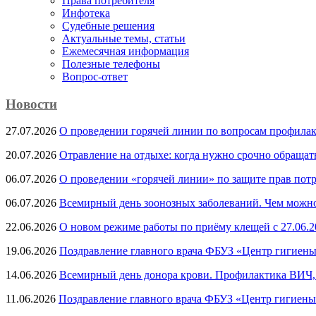
Права потребителя
Инфотека
Судебные решения
Актуальные темы, cтатьи
Ежемесячная информация
Полезные телефоны
Вопрос-ответ
Новости
27.07.2026
О проведении горячей линии по вопросам профила
20.07.2026
Отравление на отдыхе: когда нужно срочно обращат
06.07.2026
О проведении «горячей линии» по защите прав потр
06.07.2026
Всемирный день зоонозных заболеваний. Чем можно 
22.06.2026
О новом режиме работы по приёму клещей с 27.06.20
19.06.2026
Поздравление главного врача ФБУЗ «Центр гигиены
14.06.2026
Всемирный день донора крови. Профилактика ВИЧ, п
11.06.2026
Поздравление главного врача ФБУЗ «Центр гигиены