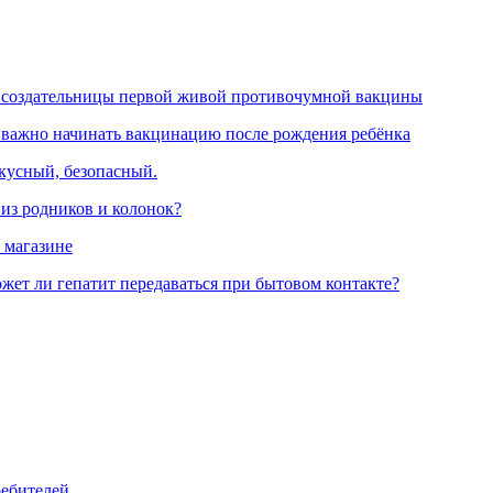
 создательницы первой живой противочумной вакцины
 важно начинать вакцинацию после рождения ребёнка
вкусный, безопасный.
 из родников и колонок?
 магазине
жет ли гепатит передаваться при бытовом контакте?
ребителей