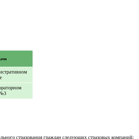
ачи
истративном
е
ораторном
 №3
льного страхования граждан следующих страховых компаний: