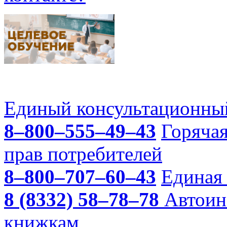
Единый консультационный
8–800–555–49–43
Горяча
прав потребителей
8–800–707–60–43
Единая 
8 (8332) 58–78–78
Автоин
книжкам