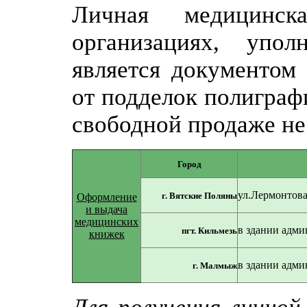
Личная медицинск
организациях, упол
является документом
от подделок полиграф
свободной продаже не
Город
ул.Лермонтова,
г. Вятские Поляны
Оформление
и выдача
медицинских
в здании адми
пгт. Кильмезь
книжек
в здании адми
г. Малмыж