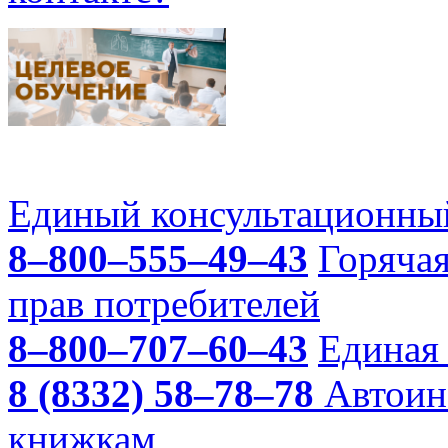
Единый консультационный
8–800–555–49–43
Горяча
прав потребителей
8–800–707–60–43
Единая 
8 (8332) 58–78–78
Автоин
книжкам