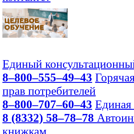
Единый консультационный
8–800–555–49–43
Горяча
прав потребителей
8–800–707–60–43
Единая 
8 (8332) 58–78–78
Автоин
книжкам