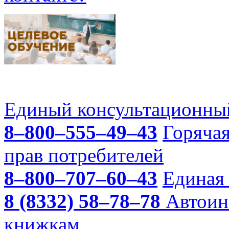
Единый консультационный
8–800–555–49–43
Горяча
прав потребителей
8–800–707–60–43
Единая 
8 (8332) 58–78–78
Автоин
книжкам