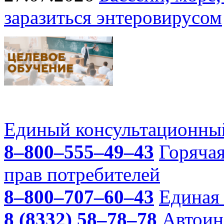
заразиться энтеровирусом
Единый консультационный
8–800–555–49–43
Горяча
прав потребителей
8–800–707–60–43
Единая 
8 (8332) 58–78–78
Автоин