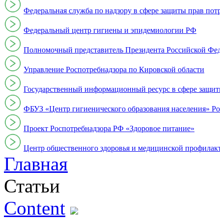
Федеральная служба по надзору в сфере защиты прав пот
Федеральный центр гигиены и эпидемиологии РФ
Полномочный представитель Президента Российской Фе
Управление Роспотребнадзора по Кировской области
Государственный информационный ресурс в сфере защит
ФБУЗ «Центр гигиенического образования населения» Ро
Проект Роспотребнадзора РФ «Здоровое питание»
Центр общественного здоровья и медицинской профи
Главная
Статьи
Content