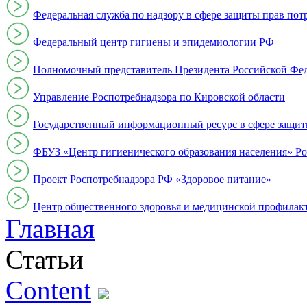
Федеральная служба по надзору в сфере защиты прав пот
Федеральный центр гигиены и эпидемиологии РФ
Полномочный представитель Президента Российской Фе
Управление Роспотребнадзора по Кировской области
Государственный информационный ресурс в сфере защит
ФБУЗ «Центр гигиенического образования населения» Ро
Проект Роспотребнадзора РФ «Здоровое питание»
Центр общественного здоровья и медицинской профи
Главная
Статьи
Content