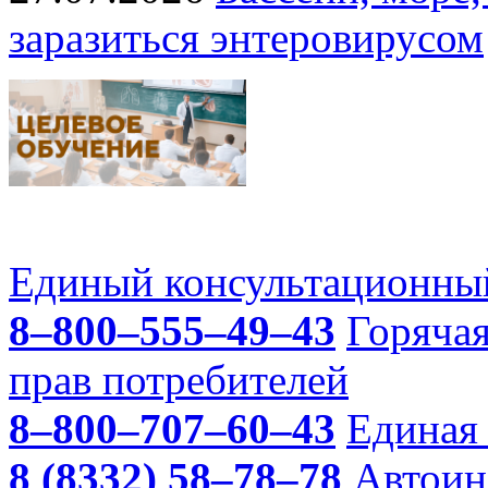
заразиться энтеровирусом
Единый консультационный
8–800–555–49–43
Горяча
прав потребителей
8–800–707–60–43
Единая 
8 (8332) 58–78–78
Автоин