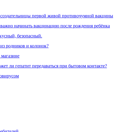
 создательницы первой живой противочумной вакцины
 важно начинать вакцинацию после рождения ребёнка
вкусный, безопасный.
 из родников и колонок?
 магазине
жет ли гепатит передаваться при бытовом контакте?
ровирусом
ребителей