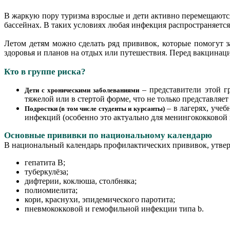
В жаркую пору туризма взрослые и дети активно перемещаются
бассейнах. В таких условиях любая инфекция распространяетс
Летом детям можно сделать ряд прививок, которые помогут з
здоровья и планов на отдых или путешествия. Перед вакцинац
Кто в группе риска?
– представители этой г
Дети с хроническими заболеваниями
тяжелой или в стертой форме, что не только представляе
– в лагерях, учеб
Подростки (в том числе студенты и курсанты)
инфекций (особенно это актуально для менингококковой
Основные прививки по национальному календарю
В национальный календарь профилактических прививок, утве
гепатита B;
туберкулёза;
дифтерии, коклюша, столбняка;
полиомиелита;
кори, краснухи, эпидемического паротита;
пневмококковой и гемофильной инфекции типа b.