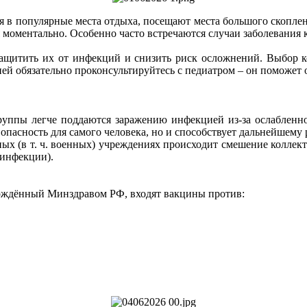
 в популярные места отдыха, посещают места большого скоплени
я моментально. Особенно часто встречаются случаи заболевани
ащитить их от инфекций и снизить риск осложнений. Выбор ко
ией обязательно проконсультируйтесь с педиатром – он поможет
руппы легче поддаются заражению инфекцией из-за ослабленно
т опасность для самого человека, но и способствует дальнейшем
ных (в т. ч. военных) учреждениях происходит смешение коллект
 инфекции).
рждённый Минздравом РФ, входят вакцины против: