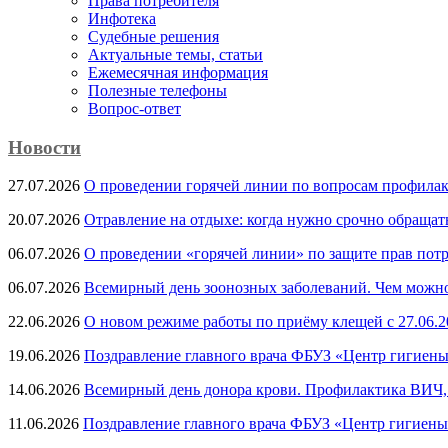
Права потребителя
Инфотека
Судебные решения
Актуальные темы, cтатьи
Ежемесячная информация
Полезные телефоны
Вопрос-ответ
Новости
27.07.2026
О проведении горячей линии по вопросам профила
20.07.2026
Отравление на отдыхе: когда нужно срочно обращат
06.07.2026
О проведении «горячей линии» по защите прав потр
06.07.2026
Всемирный день зоонозных заболеваний. Чем можно 
22.06.2026
О новом режиме работы по приёму клещей с 27.06.20
19.06.2026
Поздравление главного врача ФБУЗ «Центр гигиены
14.06.2026
Всемирный день донора крови. Профилактика ВИЧ, п
11.06.2026
Поздравление главного врача ФБУЗ «Центр гигиены