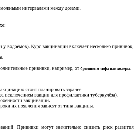
озможными интервалами между дозами.
хе:
и у водоёмов). Курс вакцинации включает несколько прививок,
я.
полнительные прививки, например, от
.
брюшного тифа или холеры
вакцинацию стоит планировать заранее.
за исключением вакцин для профилактики туберкулёза).
особенности вакцинации.
оки их появления зависят от типа вакцины.
аний. Прививки могут значительно снизить риск развития