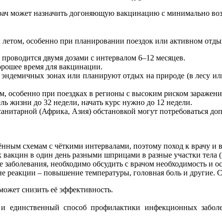
 врач может назначить догоняющую вакцинацию с минимально в
 летом, особенно при планировании поездок или активном отды
 проводится двумя дозами с интервалом 6–12 месяцев.
орошее время для вакцинации.
 эндемичных зонах или планируют отдых на природе (в лесу ил
, особенно при поездках в регионы с высоким риском заражени
ль жизни до 32 недели, начать курс нужно до 12 недели.
санитарной (Африка, Азия) обстановкой могут потребоваться до
нным схемам с чёткими интервалами, поэтому поход к врачу и 
 вакцин в один день разными шприцами в разные участки тела (
ие заболевания, необходимо обсудить с врачом необходимость и 
 реакции – повышение температуры, головная боль и другие. Ср
может снизить её эффективность.
и единственный способ профилактики инфекционных заболев