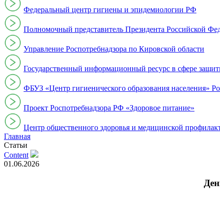
Федеральный центр гигиены и эпидемиологии РФ
Полномочный представитель Президента Российской Фе
Управление Роспотребнадзора по Кировской области
Государственный информационный ресурс в сфере защит
ФБУЗ «Центр гигиенического образования населения» Ро
Проект Роспотребнадзора РФ «Здоровое питание»
Центр общественного здоровья и медицинской профи
Главная
Статьи
Content
01.06.2026
Ден