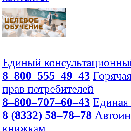
Единый консультационный
8–800–555–49–43
Горяча
прав потребителей
8–800–707–60–43
Единая 
8 (8332) 58–78–78
Автоин
книжкам