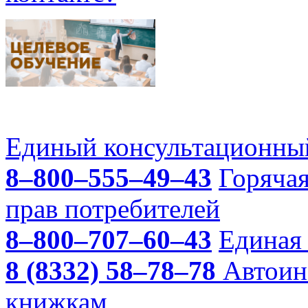
Единый консультационный
8–800–555–49–43
Горяча
прав потребителей
8–800–707–60–43
Единая 
8 (8332) 58–78–78
Автоин
книжкам