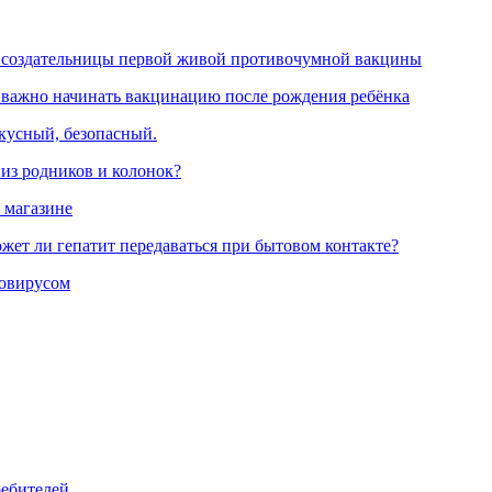
 создательницы первой живой противочумной вакцины
 важно начинать вакцинацию после рождения ребёнка
вкусный, безопасный.
 из родников и колонок?
 магазине
жет ли гепатит передаваться при бытовом контакте?
ровирусом
ребителей