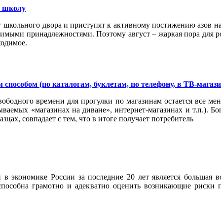
в школу
рог школьного двора и приступят к активному постижению азов 
имыми принадлежностями. Поэтому август – жаркая пора для р
ходимое.
пособом (по каталогам, буклетам, по телефону, в ТВ-магазин
вободного времени для прогулки по магазинам остается все ме
ываемых «магазинах на диване», интернет-магазинах и т.п.). Б
азцах, совпадает с тем, что в итоге получает потребитель
в экономике России за последние 20 лет является большая 
я способна грамотно и адекватно оценить возникающие риск