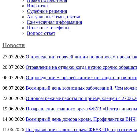
Права потребителя
Инфотека
Судебные решения
Актуальные темы, cтатьи
Ежемесячная информация
Полезные телефоны
Вопрос-ответ
Новости
27.07.2026
О проведении горячей линии по вопросам профила
20.07.2026
Отравление на отдыхе: когда нужно срочно обращат
06.07.2026
О проведении «горячей линии» по защите прав потр
06.07.2026
Всемирный день зоонозных заболеваний. Чем можно 
22.06.2026
О новом режиме работы по приёму клещей с 27.06.20
19.06.2026
Поздравление главного врача ФБУЗ «Центр гигиены
14.06.2026
Всемирный день донора крови. Профилактика ВИЧ, п
11.06.2026
Поздравление главного врача ФБУЗ «Центр гигиены