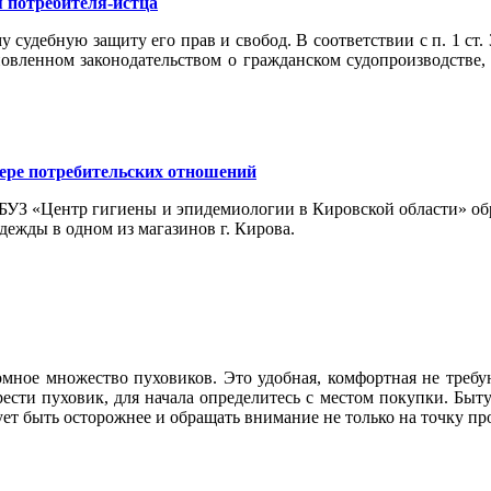
 потребителя-истца
у судебную защиту его прав и свобод. В соответствии с п. 1 ст
новленном законодательством о гражданском судопроизводстве
фере потребительских отношений
УЗ «Центр гигиены и эпидемиологии в Кировской области» обр
дежды в одном из магазинов г. Кирова.
мное множество пуховиков. Это удобная, комфортная не требу
ести пуховик, для начала определитесь с местом покупки. Быт
дует быть осторожнее и обращать внимание не только на точку пр