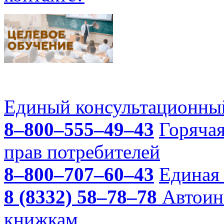
Единый консультационный
8–800–555–49–43
Горяча
прав потребителей
8–800–707–60–43
Единая 
8 (8332) 58–78–78
Автоин
книжкам