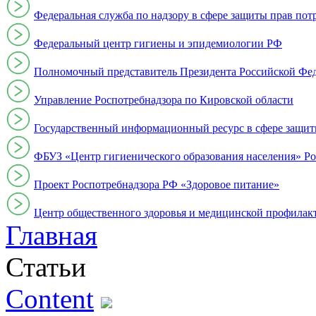
Федеральная служба по надзору в сфере защиты прав пот
Федеральный центр гигиены и эпидемиологии РФ
Полномочный представитель Президента Российской Фе
Управление Роспотребнадзора по Кировской области
Государственный информационный ресурс в сфере защит
ФБУЗ «Центр гигиенического образования населения» Ро
Проект Роспотребнадзора РФ «Здоровое питание»
Центр общественного здоровья и медицинской профи
Главная
Статьи
Content