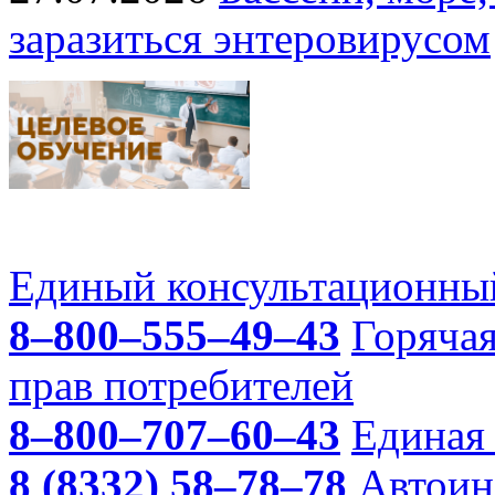
заразиться энтеровирусом
Единый консультационный
8–800–555–49–43
Горяча
прав потребителей
8–800–707–60–43
Единая 
8 (8332) 58–78–78
Автоин