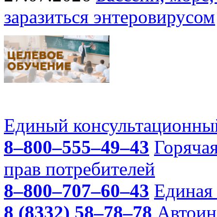
заразиться энтеровирусом
Единый консультационный
8–800–555–49–43
Горяча
прав потребителей
8–800–707–60–43
Единая 
8 (8332) 58–78–78
Автоин