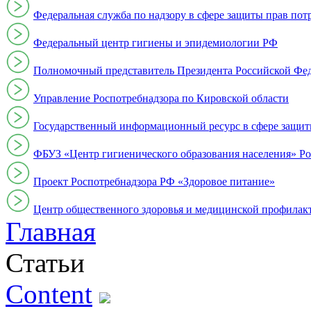
Федеральная служба по надзору в сфере защиты прав пот
Федеральный центр гигиены и эпидемиологии РФ
Полномочный представитель Президента Российской Фе
Управление Роспотребнадзора по Кировской области
Государственный информационный ресурс в сфере защит
ФБУЗ «Центр гигиенического образования населения» Ро
Проект Роспотребнадзора РФ «Здоровое питание»
Центр общественного здоровья и медицинской профи
Главная
Статьи
Content