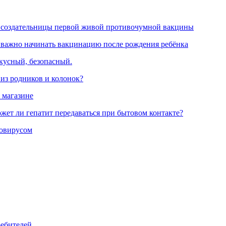
 создательницы первой живой противочумной вакцины
 важно начинать вакцинацию после рождения ребёнка
вкусный, безопасный.
 из родников и колонок?
 магазине
жет ли гепатит передаваться при бытовом контакте?
ровирусом
ребителей