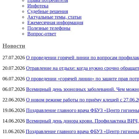
Права потребителя
Инфотека
Судебные решения
Актуальные темы, cтатьи
Ежемесячная информация
Полезные телефоны
Вопрос-ответ
Новости
27.07.2026
О проведении горячей линии по вопросам профила
20.07.2026
Отравление на отдыхе: когда нужно срочно обращат
06.07.2026
О проведении «горячей линии» по защите прав потр
06.07.2026
Всемирный день зоонозных заболеваний. Чем можно 
22.06.2026
О новом режиме работы по приёму клещей с 27.06.20
19.06.2026
Поздравление главного врача ФБУЗ «Центр гигиены
14.06.2026
Всемирный день донора крови. Профилактика ВИЧ, п
11.06.2026
Поздравление главного врача ФБУЗ «Центр гигиены