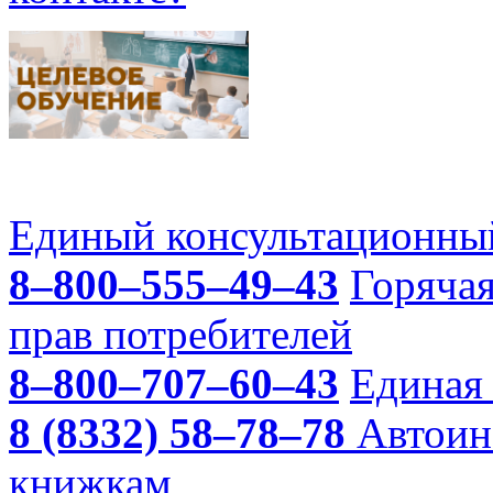
Единый консультационный
8–800–555–49–43
Горяча
прав потребителей
8–800–707–60–43
Единая 
8 (8332) 58–78–78
Автоин
книжкам