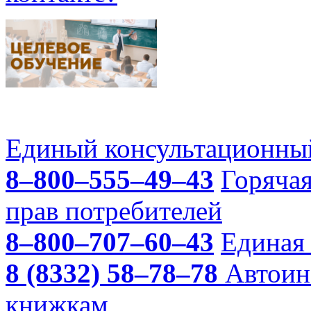
Единый консультационный
8–800–555–49–43
Горяча
прав потребителей
8–800–707–60–43
Единая 
8 (8332) 58–78–78
Автоин
книжкам