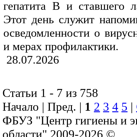
гепатита B и ставшего л
Этот день служит напом
осведомленности о вирусн
и мерах профилактики.
28.07.2026
Статьи 1 - 7 из 758
Начало | Пред. |
1
2
3
4
5
|
ФБУЗ "Центр гигиены и э
области" 2009-2026 ©